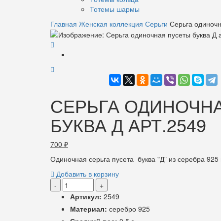
Тотемы шармы
Главная
Женская коллекция
Серьги
Серьга одиночн
СЕРЬГА ОДИНОЧН
БУКВА Д АРТ.2549
700
₽
Одиночная серьга пусета буква "Д" из серебра 925
Добавить в корзину
-
+
Артикул:
2549
Материал:
серебро 925