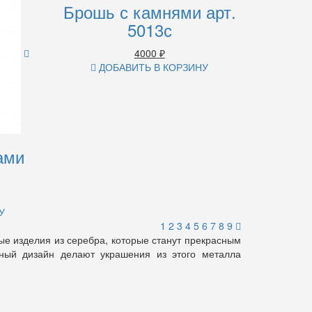
Брошь с камнями арт.
5013с
4000
₽
ДОБАВИТЬ В КОРЗИНУ
ами
У
1
2
3
4
5
6
7
8
9
ые изделия из серебра, которые станут прекрасным
тный дизайн делают украшения из этого металла