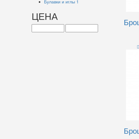
Булавки и иглы
1
ЦЕНА
Брош
Брош