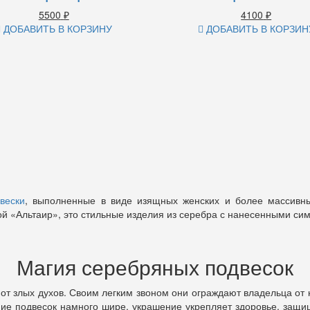
5500
₽
4100
₽
ДОБАВИТЬ В КОРЗИНУ
ДОБАВИТЬ В КОРЗИН
вески
, выполненные в виде изящных женских и более массивн
й «Альтаир», это стильные изделия из серебра с нанесенными си
Магия серебряных подвесок
от злых духов. Своим легким звоном они ограждают владельца от н
ние подвесок намного шире, украшение укрепляет здоровье, защи