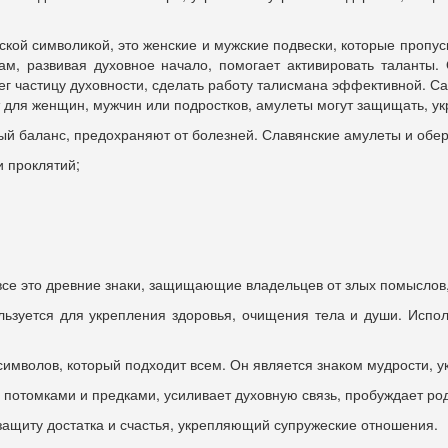
кой символикой, это женские и мужские подвески, которые пропус
ам, развивая духовное начало, помогает активировать таланты
рег частицу духовности, сделать работу талисмана эффективной. С
 для женщин, мужчин или подростков, амулеты могут защищать, укр
й баланс, предохраняют от болезней. Славянские амулеты и обере
и проклятий;
все это древние знаки, защищающие владельцев от злых помыслов,
льзуется для укрепления здоровья, очищения тела и души. Испол
символов, который подходит всем. Он является знаком мудрости, 
у потомками и предками, усиливает духовную связь, пробуждает р
защиту достатка и счастья, укрепляющий супружеские отношения.