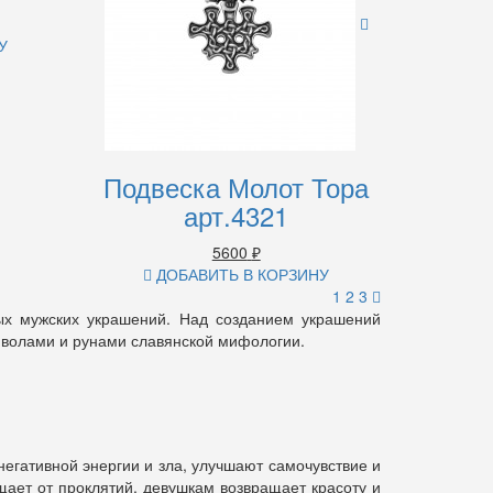
У
Подвеска Молот Тора
арт.4321
5600
₽
ДОБАВИТЬ В КОРЗИНУ
1
2
3
ых мужских украшений. Над созданием украшений
мволами и рунами славянской мифологии.
егативной энергии и зла, улучшают самочувствие и
щает от проклятий, девушкам возвращает красоту и