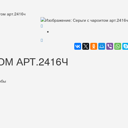
том арт.2416ч
ОМ АРТ.2416Ч
обы