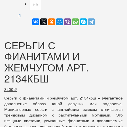
СЕРЬГИ С
ФИАНИТАМИ И
ЖЕМЧУГОМ АРТ.
2134КБШ
3400
₽
Серьги с фианитами и жемчугом арт. 2134кбш – элегантное
дополнение образа юной девушки или подростка.
Миниатюрные серьги с английским замком отличаются
трендовым дизайном с растительными мотивами. Это
изящные листочки, усыпанные фианитами и дополняемые
бутонами в виде драгоценной капли жемчужины с мягкими