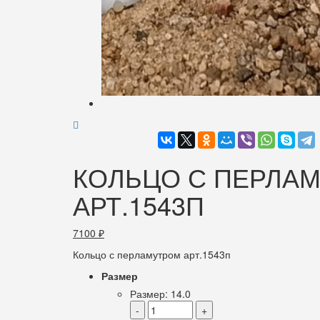
КОЛЬЦО С ПЕРЛА
АРТ.1543П
7100
₽
Кольцо с перламутром арт.1543п
Размер
Размер: 14.0
-
+