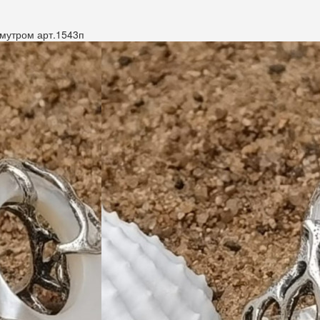
амутром арт.1543п