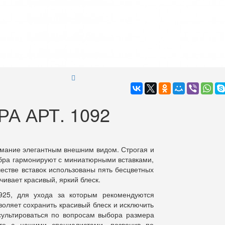
А АРТ. 1092
имание элегантным внешним видом. Строгая и
бра гармонируют с миниатюрными вставками,
стве вставок использованы пять бесцветных
чивает красивый, яркий блеск.
925, для ухода за которым рекомендуются
воляет сохранить красивый блеск и исключить
сультироваться по вопросам выбора размера
те с нашими специалистами, позвонив по