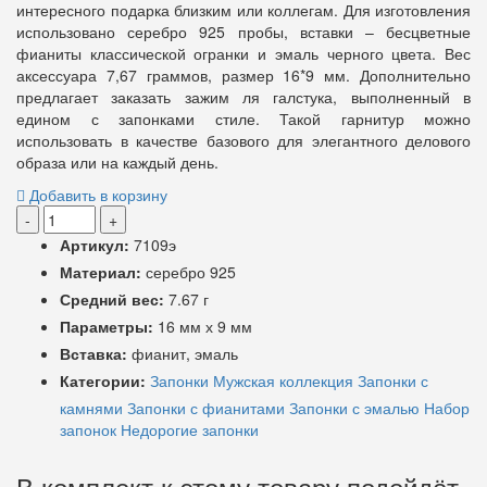
интересного подарка близким или коллегам. Для изготовления
использовано серебро 925 пробы, вставки – бесцветные
фианиты классической огранки и эмаль черного цвета. Вес
аксессуара 7,67 граммов, размер 16*9 мм. Дополнительно
предлагает заказать зажим ля галстука, выполненный в
едином с запонками стиле. Такой гарнитур можно
использовать в качестве базового для элегантного делового
образа или на каждый день.
Добавить в корзину
-
+
Артикул:
7109э
Материал:
серебро 925
Средний вес:
7.67 г
Параметры:
16 мм х 9 мм
Вставка:
фианит, эмаль
Категории:
Запонки
Мужская коллекция
Запонки с
камнями
Запонки с фианитами
Запонки с эмалью
Набор
запонок
Недорогие запонки
В комплект к этому товару подойдёт