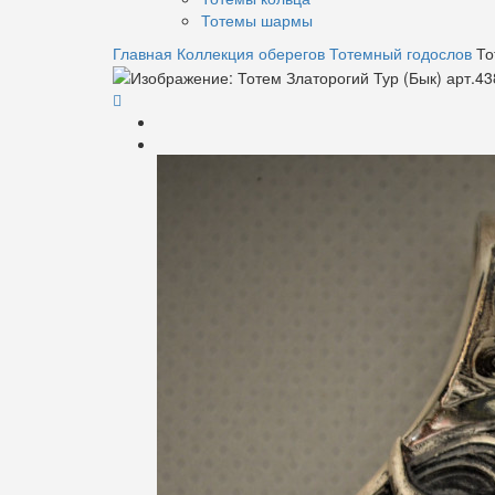
Тотемы шармы
Главная
Коллекция оберегов
Тотемный годослов
То