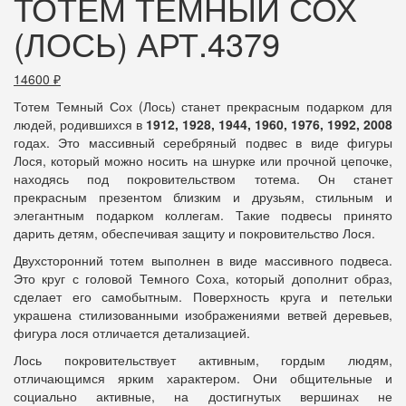
ТОТЕМ ТЕМНЫЙ СОХ
(ЛОСЬ) АРТ.4379
14600
₽
Тотем Темный Сох (Лось) станет прекрасным подарком для
людей, родившихся в
1912, 1928, 1944, 1960, 1976, 1992, 2008
годах. Это массивный серебряный подвес в виде фигуры
Лося, который можно носить на шнурке или прочной цепочке,
находясь под покровительством тотема. Он станет
прекрасным презентом близким и друзьям, стильным и
элегантным подарком коллегам. Такие подвесы принято
дарить детям, обеспечивая защиту и покровительство Лося.
Двухсторонний тотем выполнен в виде массивного подвеса.
Это круг с головой Темного Соха, который дополнит образ,
сделает его самобытным. Поверхность круга и петельки
украшена стилизованными изображениями ветвей деревьев,
фигура лося отличается детализацией.
Лось покровительствует активным, гордым людям,
отличающимся ярким характером. Они общительные и
социально активные, на достигнутых вершинах не