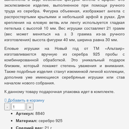
эксклюзивное изделие, выполненное при помощи ручного
труда из серебра. Фигурка объемная, изображает ангела с
распростертыми крыльями и небольшой арфой в руках. Для
крепления на еловую ветвь или ленту используется гладкая
петелька с высотой 10 мм. Вес игрушки составляет 21 грамм
(вес может меняться на ± 3 грамма из-за ручного
изготовления) высота фигурки 40 мм, ширина равна 30 мм.
Еловые игрушки на Новый год от ТМ «Альтаир»
изготавливаются вручную из серебра 925 пробы с
комбинированной обработкой. Это уникальный подарок
близким, который покажет степень уважения и внимания.
Также подобные изделия станут изюминкой личной коллекции,
дополнив уже имеющиеся серебряные игрушки или став
началом нового собрания.
К данному товару подарочная упаковка идет в комплекте.
Добавить в корзину
-
+
Артикул:
8840
Материал:
серебро 925
Средний вес:
21 г